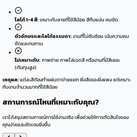
โลโก้ 1-4 สี:
เหมาะกับลายที่ใช้สีน้อย สีทึบแน่น คมชัด
ตัวอักษรและโลโก้ธรรมดา:
งานที่ไม่ซับซ้อน เน้นความคม
ชัดและทนทาน
ไม่เหมาะกับ:
ภาพถ่าย ภาพไล่เฉดสี หรืองานที่มีสีเยอะ
(ต้นทุนสูง)
เหตุผล:
แต่ละสีต้องทำแผ่นตาข่ายแยก ยิ่งสีเยอะยิ่งแพง แต่เหมาะ
กับงานจำนวนมากที่ใช้สีน้อย
สถานการณ์ไหนที่
เหมาะ
กับ
คุณ?
เราได้สรุปสถานการณ์การใช้งานจริง เพื่อช่วยให้การตัดสินใจของ
คุณง่ายและชัดเจนยิ่งขึ้น