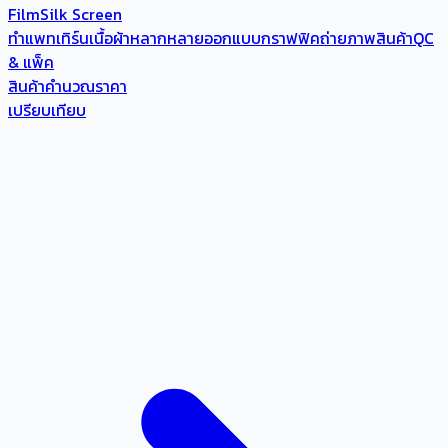
Film
Silk Screen
ทำแพทเทิร์น
เนื้อผ้าหลากหลาย
ออกแบบกราฟฟิค
ถ่ายภาพสินค้า
QC
& แพ็ค
สินค้า
คำนวณราคา
เปรียบเทียบ