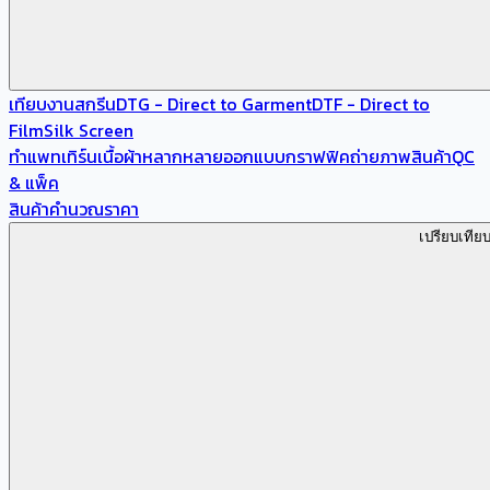
เทียบงานสกรีน
DTG - Direct to Garment
DTF - Direct to
Film
Silk Screen
ทำแพทเทิร์น
เนื้อผ้าหลากหลาย
ออกแบบกราฟฟิค
ถ่ายภาพสินค้า
QC
& แพ็ค
สินค้า
คำนวณราคา
เปรียบเทีย