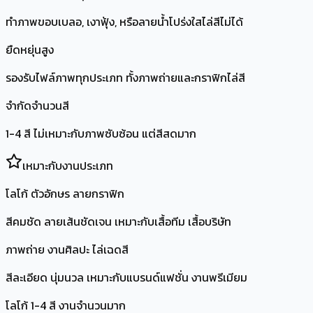
ทำภาพขอบเบลอ, เงาฟุ้ง, หรือลายน้ำโปร่งใสไล่สีไม่ได้
ยืดหยุ่นสูง
รองรับไฟล์ภาพทุกประเภท ทั้งภาพถ่ายและกราฟิกไล่สี
จำกัดจำนวนสี
1-4 สี ไม่เหมาะกับภาพซับซ้อน แต่สีสดมาก
เหมาะกับงานประเภท
โลโก้ ตัวอักษร ลายกราฟิก
สีคมชัด ลายเส้นชัดเจน เหมาะกับเสื้อทีม เสื้อบริษัท
ภาพถ่าย งานศิลปะ ไล่เฉดสี
สีละเอียด นุ่มนวล เหมาะกับแบรนด์แฟชั่น งานพรีเมียม
โลโก้ 1-4 สี งานจำนวนมาก