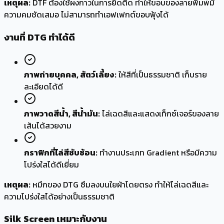
เหตุผล:
DTF ต้องใช้ผงกาวในการยึดติด ทำให้ขอบของลายพิมพ์มี
ความคมชัดเสมอ ไม่สามารถทำเอฟเฟกต์ขอบฟุ้งได้
งานที่
DTG
ทำได้ดี
ภาพถ่ายบุคคล, สัตว์เลี้ยง:
ให้สีที่เป็นธรรมชาติ เก็บราย
ละเอียดได้ดี
ภาพวาดสีน้ำ, สีน้ำมัน:
ไล่เฉดสีและแสดงเท็กซ์เจอร์ของลาย
เส้นได้สวยงาม
กราฟิกที่ไล่สีซับซ้อน:
ทำงานประเภท Gradient หรือมีความ
โปร่งใสได้ดีเยี่ยม
เหตุผล:
หมึกของ DTG ซึมลงบนใยผ้าโดยตรง ทำให้ไล่เฉดสีและ
ความโปร่งใสได้อย่างเป็นธรรมชาติ
Silk Screen
เหมาะกับงาน