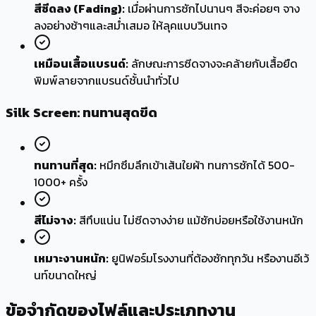
สีซีดลง (Fading):
เมื่อผ่านการซักไปนานๆ สีจะค่อยๆ จาง
ลงอย่างช้าๆและสม่ำเสมอ ให้ลุคแบบวินเทจ
เหมือนเสื้อแบรนด์:
ลักษณะการซีดจางจะคล้ายกับเสื้อยืด
พิมพ์ลายจากแบรนด์ชั้นนำทั่วไป
Silk Screen: ทนทานสุดขีด
ทนทานที่สุด:
หมึกซึมลึกเข้าเส้นใยผ้า ทนการซักได้ 500-
1000+ ครั้ง
สีไม่จาง:
สีทึบแน่น ไม่ซีดจางง่าย แม้ซักบ่อยหรือใช้งานหนัก
เหมาะงานหนัก:
ยูนิฟอร์มโรงงานที่ต้องซักทุกวัน หรืองานอีเว้
นท์ขนาดใหญ่
ข้อจำกัดของ
ไฟล์
และ
ประเภทงาน