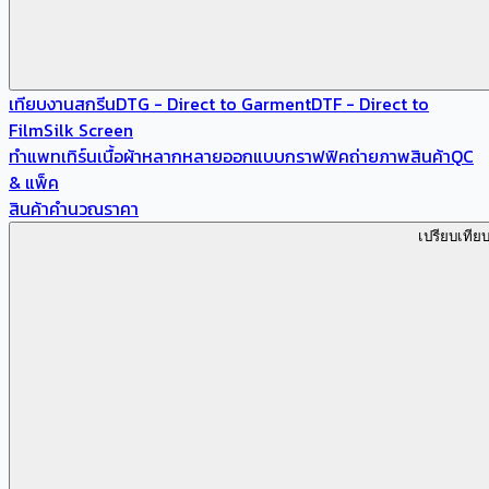
เทียบงานสกรีน
DTG - Direct to Garment
DTF - Direct to
Film
Silk Screen
ทำแพทเทิร์น
เนื้อผ้าหลากหลาย
ออกแบบกราฟฟิค
ถ่ายภาพสินค้า
QC
& แพ็ค
สินค้า
คำนวณราคา
เปรียบเทีย