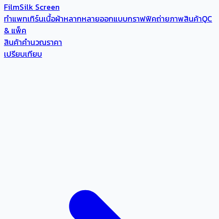
Film
Silk Screen
ทำแพทเทิร์น
เนื้อผ้าหลากหลาย
ออกแบบกราฟฟิค
ถ่ายภาพสินค้า
QC
& แพ็ค
สินค้า
คำนวณราคา
เปรียบเทียบ