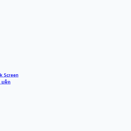
lk Screen
 แพ็ค