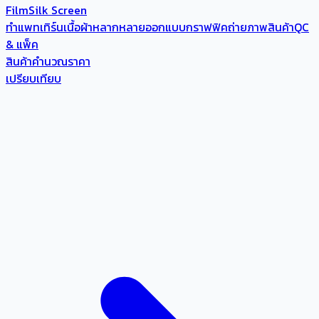
Film
Silk Screen
ทำแพทเทิร์น
เนื้อผ้าหลากหลาย
ออกแบบกราฟฟิค
ถ่ายภาพสินค้า
QC
& แพ็ค
สินค้า
คำนวณราคา
เปรียบเทียบ