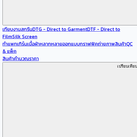
เทียบงานสกรีน
DTG - Direct to Garment
DTF - Direct to
Film
Silk Screen
ทำแพทเทิร์น
เนื้อผ้าหลากหลาย
ออกแบบกราฟฟิค
ถ่ายภาพสินค้า
QC
& แพ็ค
สินค้า
คำนวณราคา
เปรียบเทีย